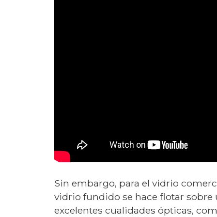
Sin embargo, para el vidrio comerci
vidrio fundido se hace flotar sobr
excelentes cualidades ópticas, co