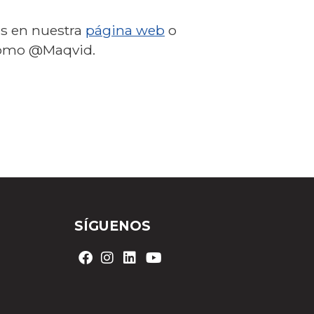
os en nuestra
página web
o
 como @Maqvid.
SÍGUENOS