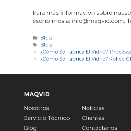
Para más información sobre nuestro
escribirnos a: info@maqvid.com. 
Blog
Blog
¿Cómo Se Fabrica El Vidrio?: Procesos
¿Cómo Se Fabrica El Vidrio? Rolled G
MAQVID
Nosotros
Noticias
Servicio Técnico
Clientes
Blog
Contáctanos